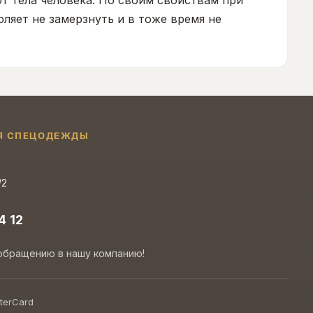
т тела человека. По своим свойствам при
ляет не замерзнуть и в тоже время не
Я СПЕЦОДЕЖДЫ
/2
4 12
обращению в нашу компанию!
terCard