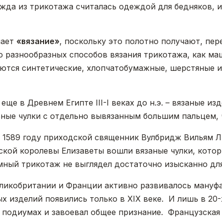
ежда из трикотажа считалась одеждой для бедняков, 
чает
«вязание»
, поскольку это полотно получают, пер
о разнообразных способов вязания трикотажа, как ма
ются синтетические, хлопчатобумажные, шерстяные и 
ще в Древнем Египте III-I веках до н.э. – вязаные и
ные чулки с отдельно вывязанным большим пальцем, 
 В 1589 году приходской священник Вулбридж Вильям 
ской королевы Елизаветы вошли вязаные чулки, котор
омный трикотаж не выглядел достаточно изысканно дл
Великобритании и Франции активно развивалось ману
 изделий появились только в XIX веке. И лишь в 20-
а подиумах и завоевал общее признание. Французская