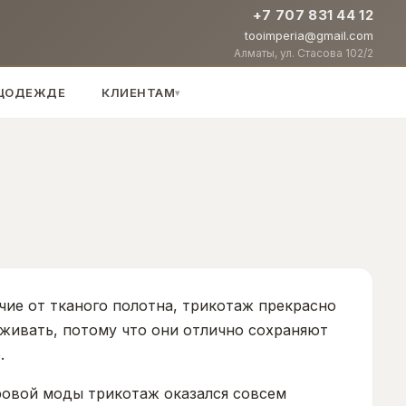
+7 707 831 44 12
tooimperia@gmail.com
Алматы, ул. Стасова 102/2
ЕЦОДЕЖДЕ
КЛИЕНТАМ
▾
ичие от тканого полотна, трикотаж прекрасно
хаживать, потому что они отлично сохраняют
.
ровой моды трикотаж оказался совсем