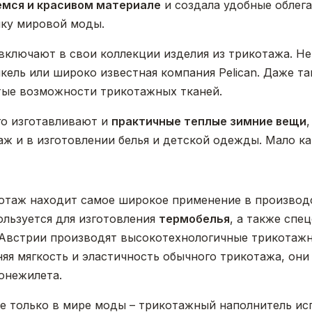
емся и красивом материале
и создала удобные облег
ику мировой моды.
ключают в свои коллекции изделия из трикотажа. Не
кель или широко известная компания Pelican. Даже т
тые возможности трикотажных тканей.
го изготавливают и
практичные теплые зимние вещи
аж и в изготовлении белья и детской одежды. Мало к
отаж находит самое широкое применение в производ
ользуется для изготовления
термобелья
, а также спе
В Австрии производят высокотехнологичные трикота
раняя мягкость и эластичность обычного трикотажа, о
онежилета.
е только в мире моды – трикотажный наполнитель ис