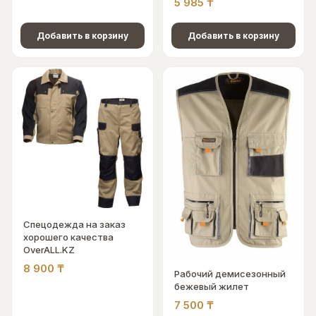
5 985
₸
Добавить в корзину
Добавить в корзину
Спецодежда на заказ
хорошего качества
OverALL.KZ
8 900
₸
Рабочий демисезонный
бежевый жилет
7 500
₸